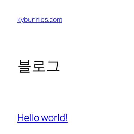
콘
텐
kybunnies.com
츠
로
바
로
블로그
가
기
Hello world!